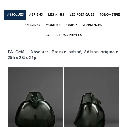
ABSOLUES
AERIENS
LES MINI’S
LES POÉTIQUES
TOROMÉTRIE
ORIGINES
MOBILIER
OBJETS
AMBIANCES
COLLECTIONS PRIVÉES
PALOMA - Absolues. Bronze patiné, édition originale.
26h x 25l x 21p