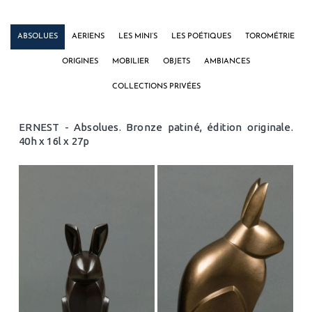
ABSOLUES
AERIENS
LES MINI’S
LES POÉTIQUES
TOROMÉTRIE
ORIGINES
MOBILIER
OBJETS
AMBIANCES
COLLECTIONS PRIVÉES
ERNEST - Absolues. Bronze patiné, édition originale.
40h x 16l x 27p