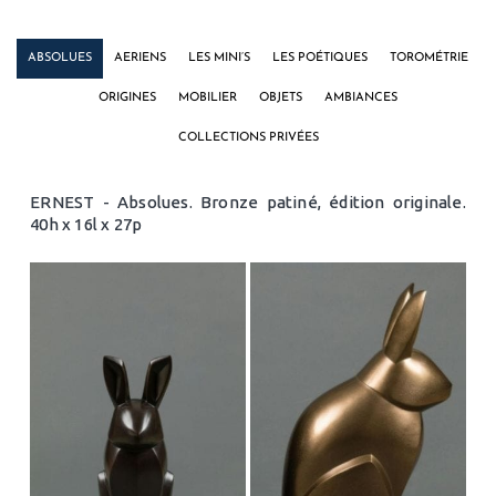
ABSOLUES
AERIENS
LES MINI’S
LES POÉTIQUES
TOROMÉTRIE
ORIGINES
MOBILIER
OBJETS
AMBIANCES
COLLECTIONS PRIVÉES
ERNEST - Absolues. Bronze patiné, édition originale.
40h x 16l x 27p