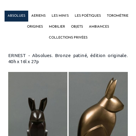
ABSOLUES
AERIENS
LES MINI’S
LES POÉTIQUES
TOROMÉTRIE
ORIGINES
MOBILIER
OBJETS
AMBIANCES
COLLECTIONS PRIVÉES
ERNEST - Absolues. Bronze patiné, édition originale.
40h x 16l x 27p