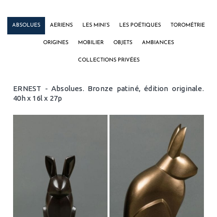
ABSOLUES
AERIENS
LES MINI’S
LES POÉTIQUES
TOROMÉTRIE
ORIGINES
MOBILIER
OBJETS
AMBIANCES
COLLECTIONS PRIVÉES
ERNEST - Absolues. Bronze patiné, édition originale.
40h x 16l x 27p