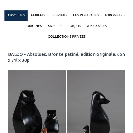
ABSOLUES
AERIENS
LES MINI’S
LES POÉTIQUES
TOROMÉTRIE
ORIGINES
MOBILIER
OBJETS
AMBIANCES
COLLECTIONS PRIVÉES
BALOO - Absolues. Bronze patiné, édition originale. 65h
x 31l x 30p