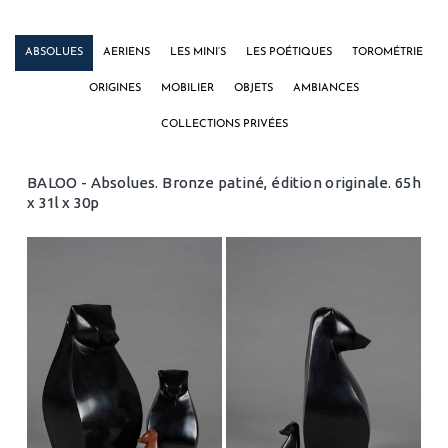
ABSOLUES
AERIENS
LES MINI’S
LES POÉTIQUES
TOROMÉTRIE
ORIGINES
MOBILIER
OBJETS
AMBIANCES
COLLECTIONS PRIVÉES
BALOO - Absolues. Bronze patiné, édition originale. 65h
x 31l x 30p