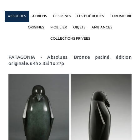
ABSOLUES
AERIENS
LES MINI’S
LES POÉTIQUES
TOROMÉTRIE
ORIGINES
MOBILIER
OBJETS
AMBIANCES
COLLECTIONS PRIVÉES
PATAGONIA - Absolues. Bronze patiné, édition
originale. 64h x 35l 1x 27p