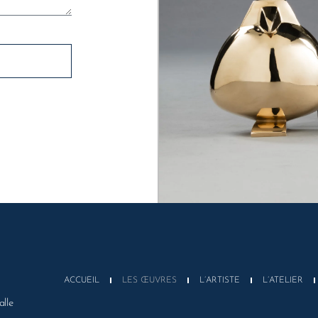
ACCUEIL
LES ŒUVRES
L’ARTISTE
L’ATELIER
lle