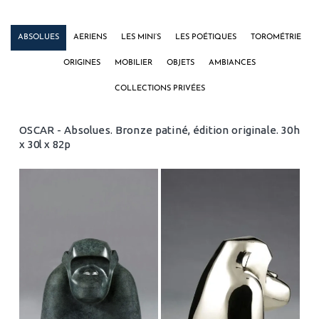
ABSOLUES
AERIENS
LES MINI’S
LES POÉTIQUES
TOROMÉTRIE
ORIGINES
MOBILIER
OBJETS
AMBIANCES
COLLECTIONS PRIVÉES
OSCAR - Absolues. Bronze patiné, édition originale. 30h
x 30l x 82p