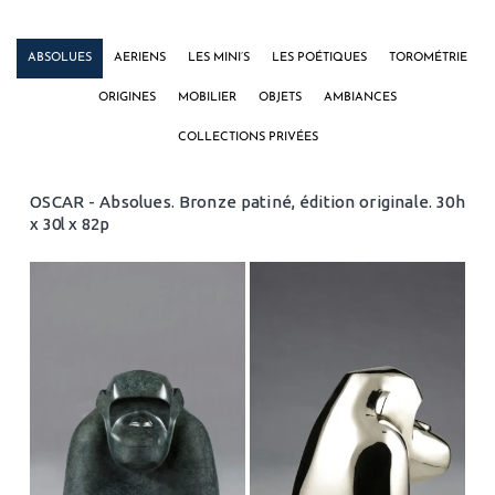
ABSOLUES
AERIENS
LES MINI’S
LES POÉTIQUES
TOROMÉTRIE
ORIGINES
MOBILIER
OBJETS
AMBIANCES
COLLECTIONS PRIVÉES
OSCAR - Absolues. Bronze patiné, édition originale. 30h
x 30l x 82p