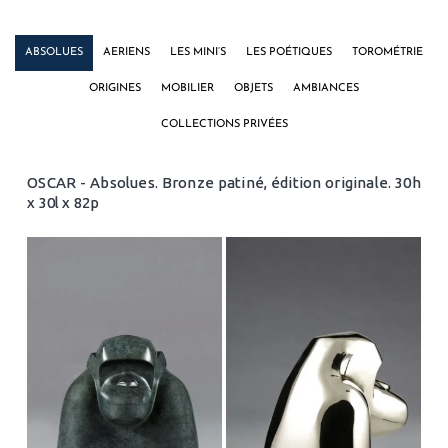
ABSOLUES
AERIENS
LES MINI’S
LES POÉTIQUES
TOROMÉTRIE
ORIGINES
MOBILIER
OBJETS
AMBIANCES
COLLECTIONS PRIVÉES
OSCAR - Absolues. Bronze patiné, édition originale. 30h
x 30l x 82p