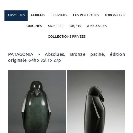
ABSOLUES
AERIENS
LES MINI’S
LES POÉTIQUES
TOROMÉTRIE
ORIGINES
MOBILIER
OBJETS
AMBIANCES
COLLECTIONS PRIVÉES
PATAGONIA - Absolues. Bronze patiné, édition
originale. 64h x 35l 1x 27p