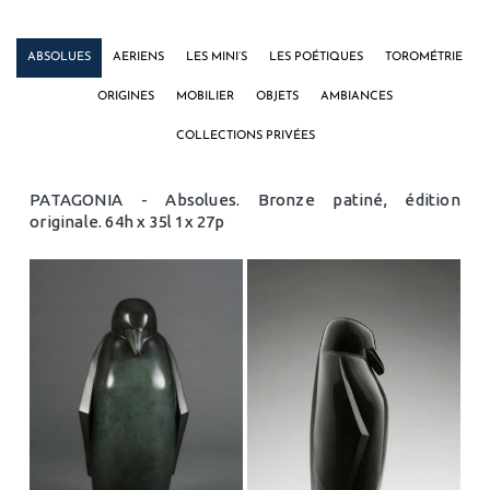
ABSOLUES
AERIENS
LES MINI’S
LES POÉTIQUES
TOROMÉTRIE
ORIGINES
MOBILIER
OBJETS
AMBIANCES
COLLECTIONS PRIVÉES
PATAGONIA - Absolues. Bronze patiné, édition
originale. 64h x 35l 1x 27p