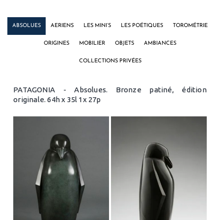
ABSOLUES
AERIENS
LES MINI’S
LES POÉTIQUES
TOROMÉTRIE
ORIGINES
MOBILIER
OBJETS
AMBIANCES
COLLECTIONS PRIVÉES
PATAGONIA - Absolues. Bronze patiné, édition
originale. 64h x 35l 1x 27p