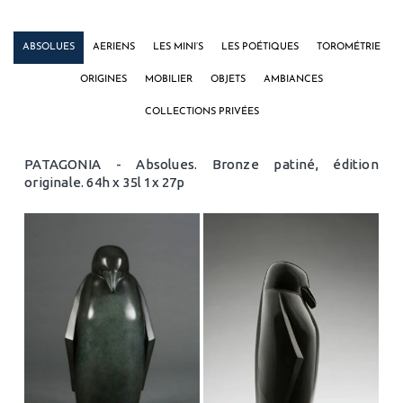
ABSOLUES
AERIENS
LES MINI’S
LES POÉTIQUES
TOROMÉTRIE
ORIGINES
MOBILIER
OBJETS
AMBIANCES
COLLECTIONS PRIVÉES
PATAGONIA - Absolues. Bronze patiné, édition
originale. 64h x 35l 1x 27p