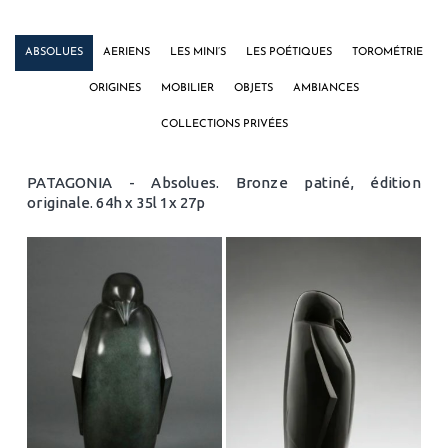
ABSOLUES
AERIENS
LES MINI’S
LES POÉTIQUES
TOROMÉTRIE
ORIGINES
MOBILIER
OBJETS
AMBIANCES
COLLECTIONS PRIVÉES
PATAGONIA - Absolues. Bronze patiné, édition
originale. 64h x 35l 1x 27p