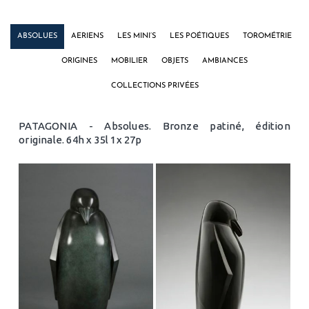
ABSOLUES
AERIENS
LES MINI’S
LES POÉTIQUES
TOROMÉTRIE
ORIGINES
MOBILIER
OBJETS
AMBIANCES
COLLECTIONS PRIVÉES
PATAGONIA - Absolues. Bronze patiné, édition
originale. 64h x 35l 1x 27p