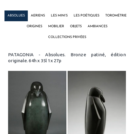
ABSOLUES
AERIENS
LES MINI’S
LES POÉTIQUES
TOROMÉTRIE
ORIGINES
MOBILIER
OBJETS
AMBIANCES
COLLECTIONS PRIVÉES
PATAGONIA - Absolues. Bronze patiné, édition
originale. 64h x 35l 1x 27p