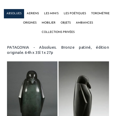
ABSOLUES
AERIENS
LES MINI’S
LES POÉTIQUES
TOROMÉTRIE
ORIGINES
MOBILIER
OBJETS
AMBIANCES
COLLECTIONS PRIVÉES
PATAGONIA - Absolues. Bronze patiné, édition
originale. 64h x 35l 1x 27p