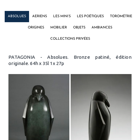
ABSOLUES
AERIENS
LES MINI’S
LES POÉTIQUES
TOROMÉTRIE
ORIGINES
MOBILIER
OBJETS
AMBIANCES
COLLECTIONS PRIVÉES
PATAGONIA - Absolues. Bronze patiné, édition
originale. 64h x 35l 1x 27p