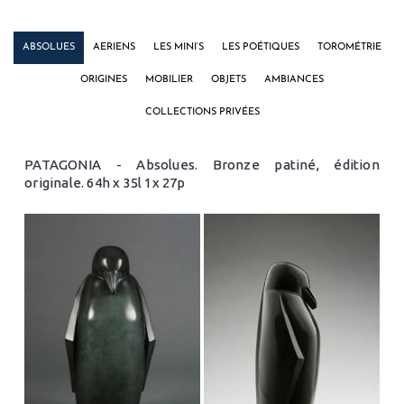
ABSOLUES
AERIENS
LES MINI’S
LES POÉTIQUES
TOROMÉTRIE
ORIGINES
MOBILIER
OBJETS
AMBIANCES
COLLECTIONS PRIVÉES
PATAGONIA - Absolues. Bronze patiné, édition
originale. 64h x 35l 1x 27p