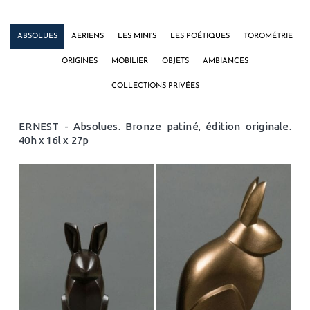
ABSOLUES
AERIENS
LES MINI’S
LES POÉTIQUES
TOROMÉTRIE
ORIGINES
MOBILIER
OBJETS
AMBIANCES
COLLECTIONS PRIVÉES
ERNEST - Absolues. Bronze patiné, édition originale.
40h x 16l x 27p