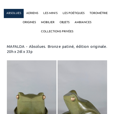
ABSOLUES
AERIENS
LES MINI’S
LES POÉTIQUES
TOROMÉTRIE
ORIGINES
MOBILIER
OBJETS
AMBIANCES
COLLECTIONS PRIVÉES
MAFALDA - Absolues. Bronze patiné, édition originale.
20h x 26l x 33p