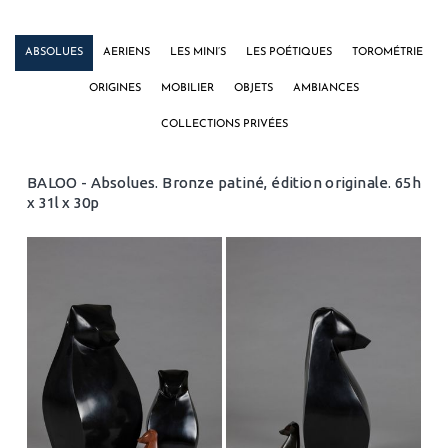
ABSOLUES
AERIENS
LES MINI’S
LES POÉTIQUES
TOROMÉTRIE
ORIGINES
MOBILIER
OBJETS
AMBIANCES
COLLECTIONS PRIVÉES
BALOO - Absolues. Bronze patiné, édition originale. 65h
x 31l x 30p